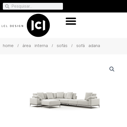
home
/
área interna
/
sofás
/ sofá adana