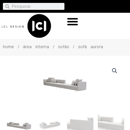
home
/
área interna
/
sofás
/ sofá aurora