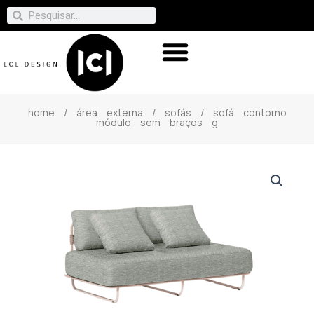
home
/
área externa
/
sofás
/ sofá contorno
módulo sem braços g