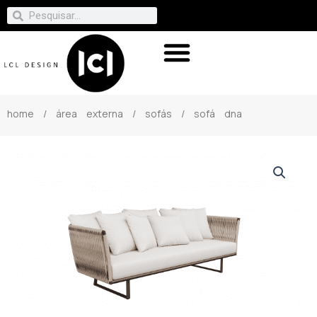
home
/
área externa
/
sofás
/ sofá dna