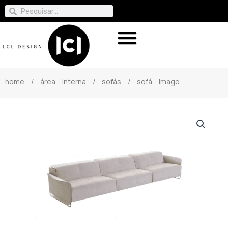
home
/
área interna
/
sofás
/ sofá imago