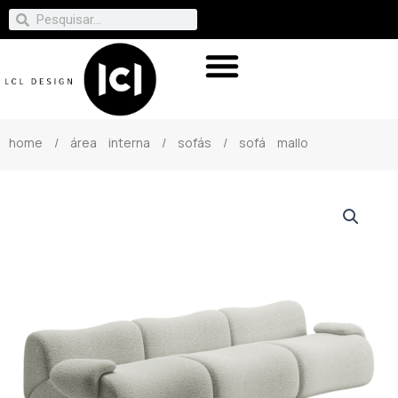
home
/
área interna
/
sofás
/ sofá mallo