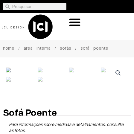
home
/
área interna
/
sofás
/ sofá poente
Sofá Poente
Para informações sobre medidas e detalhamentos, consulte
as fotos.