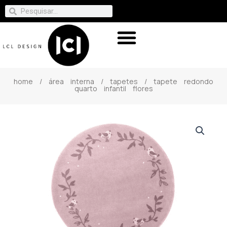
home
/
área interna
/
tapetes
/ tapete redondo
quarto infantil flores