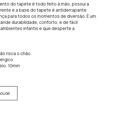
ento do tapete é todo feito à mão, possui a
rente e a base do tapete é antiderrapante
ança para todos os momentos de diversão. É um
nde durabilidade, conforto, e de fácil
 ambientes infantis e que desperte a
não risca o chão
lérgico
elo: 10mm
house