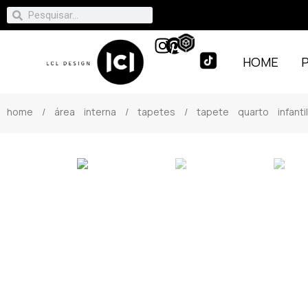
HOME
home
/
área interna
/
tapetes
/ tapete quarto infanti