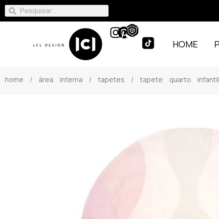
HOME
home
/
área interna
/
tapetes
/ tapete quarto infanti