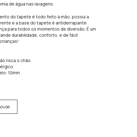
mia de água nas lavagens.
ento do tapete é todo feito à mão, possui a
rente e a base do tapete é antiderrapante
ança para todos os momentos de diversão. É um
nde durabilidade, conforto, e de fácil
crianças!
não risca o chão
lérgico
elo: 10mm
house