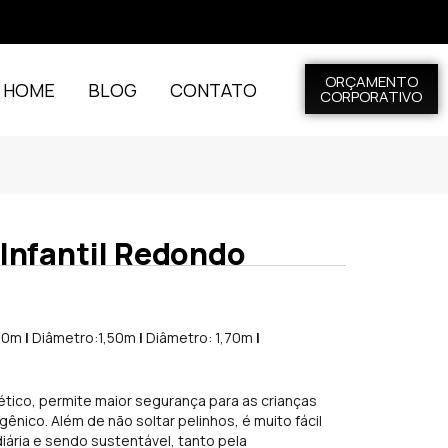
ORÇAMENTO
L HOME
BLOG
CONTATO
CORPORATIVO
Infantil Redondo
,20m
|
Diâmetro:1,50m
|
Diâmetro: 1,70m
|
ético, permite maior segurança para as crianças
gênico. Além de não soltar pelinhos, é muito fácil
 diária e sendo sustentável, tanto pela