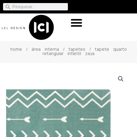
home
/
área interna
/
tapetes
/ tapete quarto
retangular infantil zaya