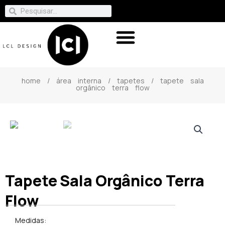
home
/
área interna
/
tapetes
/ tapete sala
orgânico terra flow
Tapete Sala Orgânico Terra
Flow
Medidas: