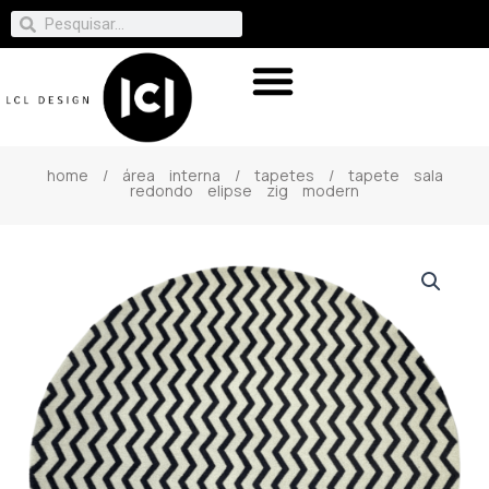
home
/
área interna
/
tapetes
/ tapete sala
redondo elipse zig modern