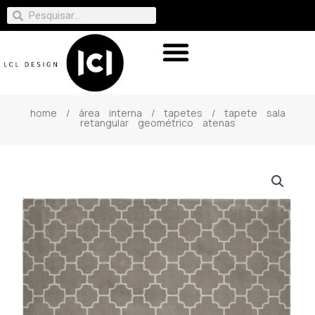
home
/
área interna
/
tapetes
/ tapete sala
retangular geométrico atenas