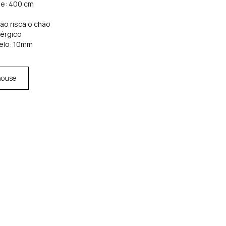
de: 400 cm
não risca o chão
lérgico
elo: 10mm
house