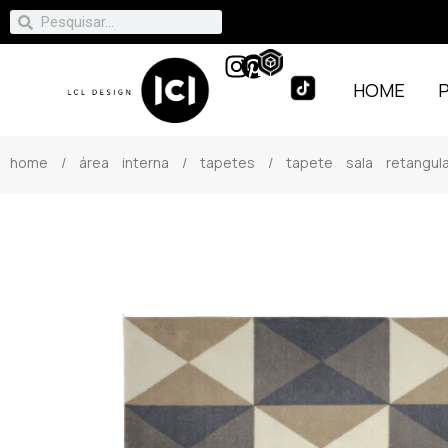
HOME
home
/
área interna
/
tapetes
/ tapete sala retangul