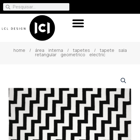
home
/
área interna
/
tapetes
/ tapete sala
retangular geometrico electric