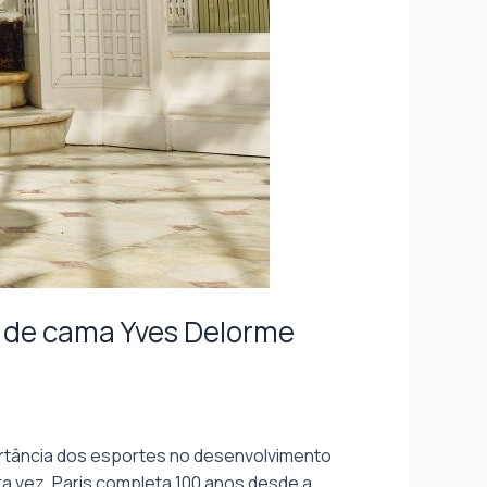
s de cama Yves Delorme
mportância dos esportes no desenvolvimento
ra vez, Paris completa 100 anos desde a