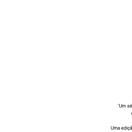
“
Um séc
Uma edição