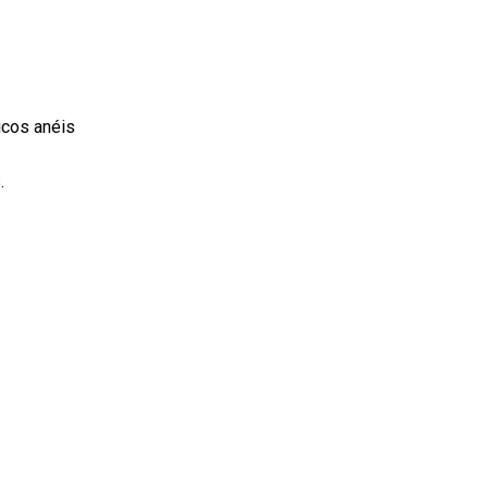
icos anéis
s.