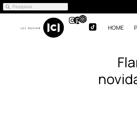
HOME
Fl
novid