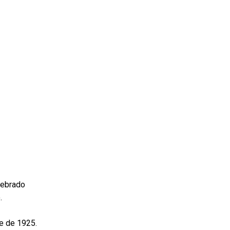
lebrado
.
me de 1925.