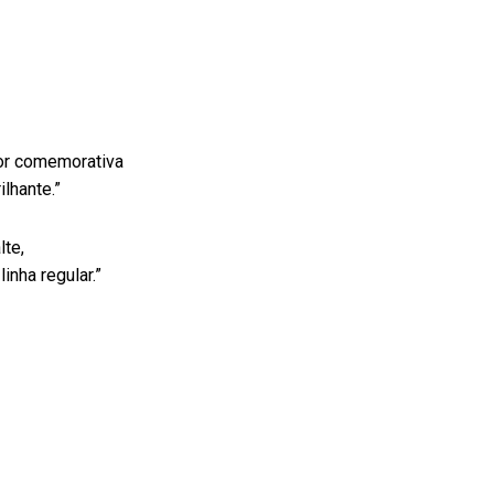
or comemorativa
ilhante.”
lte,
inha regular.”