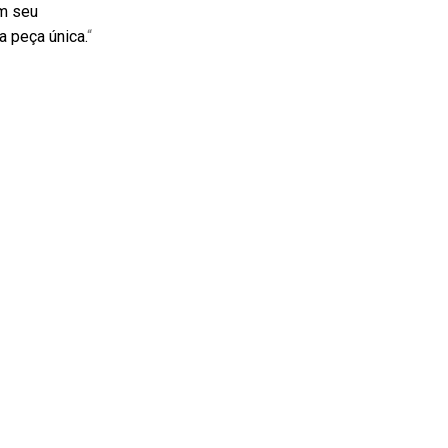
em seu
a peça única.
“