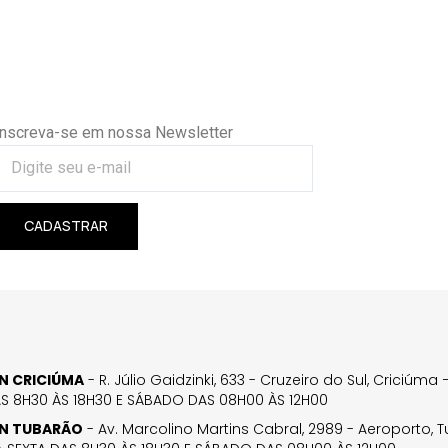
Inscreva-se em nossa Newsletter
CADASTRAR
GN CRICIÚMA
- R. Júlio Gaidzinki, 633 - Cruzeiro do Sul, Criciúm
AS 8H30 ÀS 18H30 E SÁBADO DAS 08H00 ÀS 12H00
GN TUBARÃO
- Av. Marcolino Martins Cabral, 2989 - Aeroporto, 