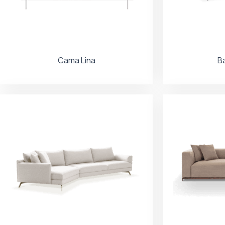
Cama Lina
B