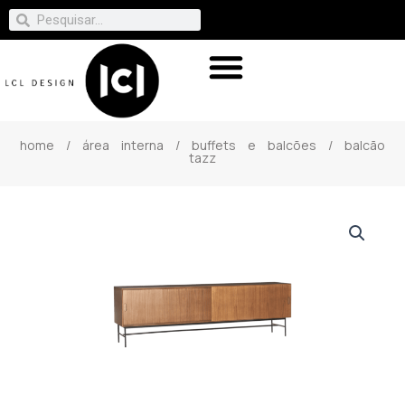
home
/
área interna
/
buffets e balcões
/ balcão
tazz