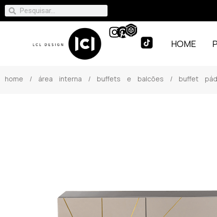
HOME
home
/
área interna
/
buffets e balcões
/ buffet pád