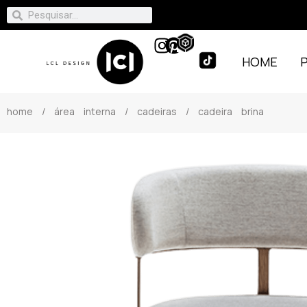
HOME
home
/
área interna
/
cadeiras
/ cadeira brina