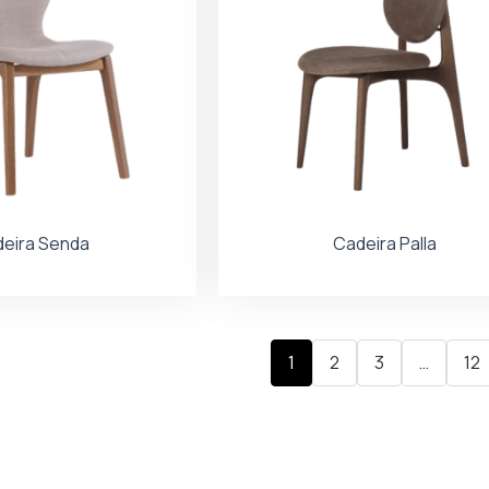
eira Senda
Cadeira Palla
1
2
3
…
12