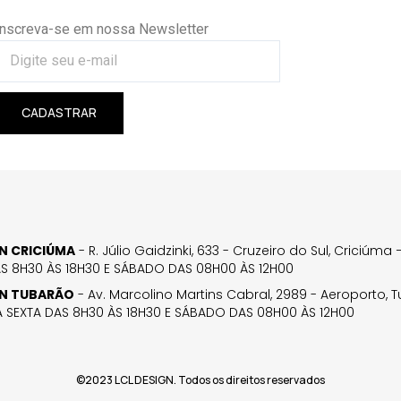
Inscreva-se em nossa Newsletter
CADASTRAR
GN CRICIÚMA
- R. Júlio Gaidzinki, 633 - Cruzeiro do Sul, Criciúm
AS 8H30 ÀS 18H30 E SÁBADO DAS 08H00 ÀS 12H00
GN TUBARÃO
- Av. Marcolino Martins Cabral, 2989 - Aeroporto, 
 SEXTA DAS 8H30 ÀS 18H30 E SÁBADO DAS 08H00 ÀS 12H00
©2023 LCL DESIGN. Todos os direitos reservados