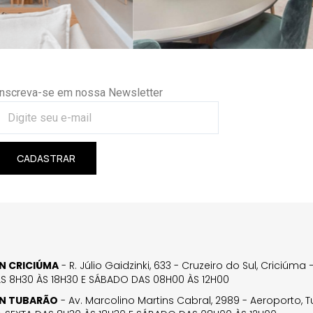
Inscreva-se em nossa Newsletter
CADASTRAR
GN CRICIÚMA
- R. Júlio Gaidzinki, 633 - Cruzeiro do Sul, Criciúm
AS 8H30 ÀS 18H30 E SÁBADO DAS 08H00 ÀS 12H00
GN TUBARÃO
- Av. Marcolino Martins Cabral, 2989 - Aeroporto, 