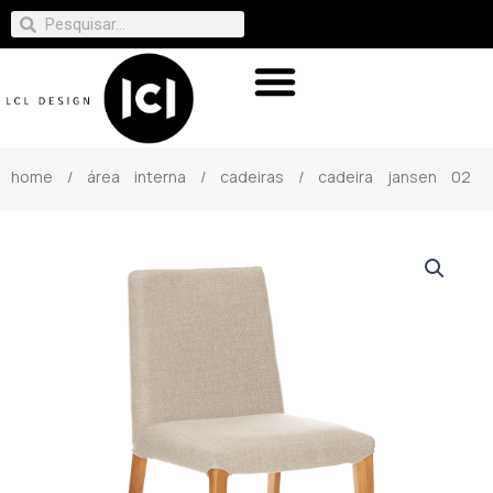
home
/
área interna
/
cadeiras
/ cadeira jansen 02