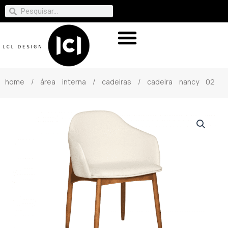
home
/
área interna
/
cadeiras
/ cadeira nancy 02