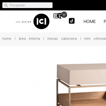
HOME
home
/
área interna
/
mesas cabeceira
/ mini cômoda