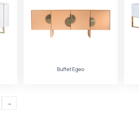
Buffet Egeo
→