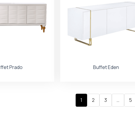
ffet Prado
Buffet Eden
1
2
3
…
5