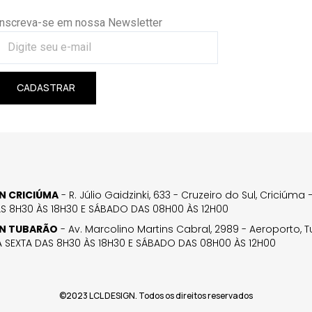
Inscreva-se em nossa Newsletter
CADASTRAR
GN CRICIÚMA
- R. Júlio Gaidzinki, 633 - Cruzeiro do Sul, Criciúm
AS 8H30 ÀS 18H30 E SÁBADO DAS 08H00 ÀS 12H00
GN TUBARÃO
- Av. Marcolino Martins Cabral, 2989 - Aeroporto, 
 SEXTA DAS 8H30 ÀS 18H30 E SÁBADO DAS 08H00 ÀS 12H00
©2023 LCL DESIGN. Todos os direitos reservados