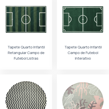
Tapete Quarto Infantil
Tapete Quarto Infantil
Retangular Campo de
Campo de Futebol
Futebol Listras
Interativo